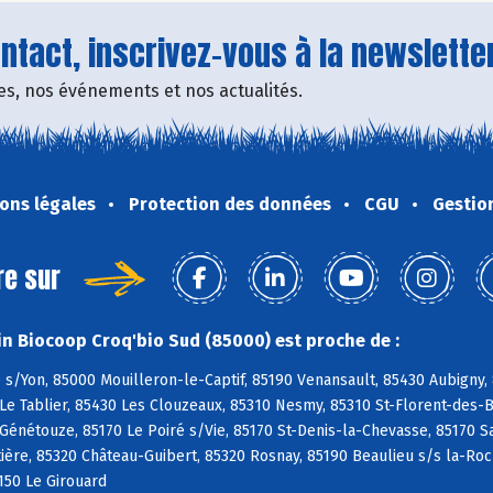
tact, inscrivez-vous à la newsletter
fres, nos événements et nos actualités.
ons légales
Protection des données
CGU
Gestio
re sur
n Biocoop Croq'bio Sud (85000) est proche de :
s/Yon, 85000 Mouilleron-le-Captif, 85190 Venansault, 85430 Aubigny,
Le Tablier, 85430 Les Clouzeaux, 85310 Nesmy, 85310 St-Florent-des-Bo
 Génétouze, 85170 Le Poiré s/Vie, 85170 St-Denis-la-Chevasse, 85170 S
ière, 85320 Château-Guibert, 85320 Rosnay, 85190 Beaulieu s/s la-Ro
150 Le Girouard