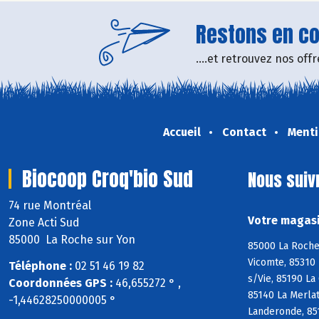
Restons en con
....et retrouvez nos of
Accueil
Contact
Menti
Biocoop Croq'bio Sud
Nous suiv
74 rue Montréal
Votre magasi
Zone Acti Sud
85000 La Roche sur Yon
85000 La Roche 
Vicomte, 85310 
Téléphone :
02 51 46 19 82
s/Vie, 85190 La
Coordonnées GPS :
46,655272 ° ,
85140 La Merlat
-1,44628250000005 °
Landeronde, 85