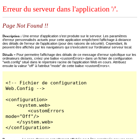
Erreur du serveur dans l'application '/'.
Page Not Found !!
Description :
Une erreur d'application s'est produite sur le serveur. Les paramètres
d'erreur personnalisés actuels pour cette application empêchent l'affichage à distance
des détails de l'erreur de l'application (pour des raisons de sécurité). Cependant, ils
peuvent être affichés par les navigateurs qui s'exécutent sur l'ordinateur serveur local.
Détails =
Pour permettre l'affichage des détails de ce message d'erreur spécifique sur les
ordinateurs distants, créez une balise <customErrors> dans un fichier de configuration
"web.config" situé dans le répertoire racine de l'application Web en cours. Attribuez
ensuite la valeur "off" à l'attribut "mode" de cette balise <customErrors>.
<!-- Fichier de configuration 
Web.Config -->

<configuration>

    <system.web>

        <customErrors 
mode="Off"/>

    </system.web>

</configuration>