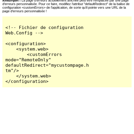
Remarques :
La page d'erreurs actuellement affichée peut être remplacée par une page
d'erreurs personnalisée. Pour ce faire, modifiez l'attribut "defaultRedirect" de la balise de
configuration <customErrors> de l'application, de sorte qu'il pointe vers une URL de la
page d'erreurs personnalisée !
<!-- Fichier de configuration 
Web.Config -->

<configuration>

    <system.web>

        <customErrors 
mode="RemoteOnly" 
defaultRedirect="mycustompage.h
tm"/>

    </system.web>

</configuration>