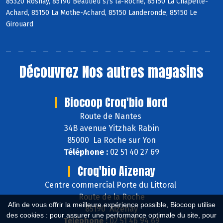
85320 Rosnay, 85190 Beaulieu s/s la-Roche, 85150 La Chapelle-
Achard, 85150 La Mothe-Achard, 85150 Landeronde, 85150 Le
Girouard
Découvrez
Nos autres magasins
Biocoop Croq'bio Nord
Route de Nantes
34B avenue Yitzhak Rabin
85000 La Roche sur Yon
Téléphone :
02 51 40 27 69
Croq'bio Aizenay
Centre commercial Porte du Littoral
Route de la Roche
Afin de vous offrir la meilleure expérience possible, Biocoop utilise
85190 Aizenay
des cookies : pour assurer une performance optimale du site, pour
Téléphone :
02 51 46 94 69