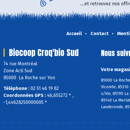
....et retrouvez nos of
Accueil
Contact
Menti
Biocoop Croq'bio Sud
Nous suiv
74 rue Montréal
Votre magasi
Zone Acti Sud
85000 La Roche sur Yon
85000 La Roche 
Vicomte, 85310 
Téléphone :
02 51 46 19 82
s/Vie, 85190 La
Coordonnées GPS :
46,655272 ° ,
85140 La Merlat
-1,44628250000005 °
Landeronde, 85