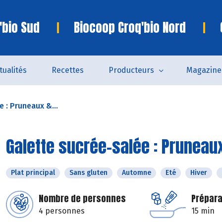
'bio Sud
Biocoop Croq'bio Nord
tualités
Recettes
Producteurs
Magazine
 : Pruneaux &...
Galette sucrée-salée : Pruneau
Plat principal
Sans gluten
Automne
Eté
Hiver
Nombre de personnes
Prépara
4 personnes
15 min