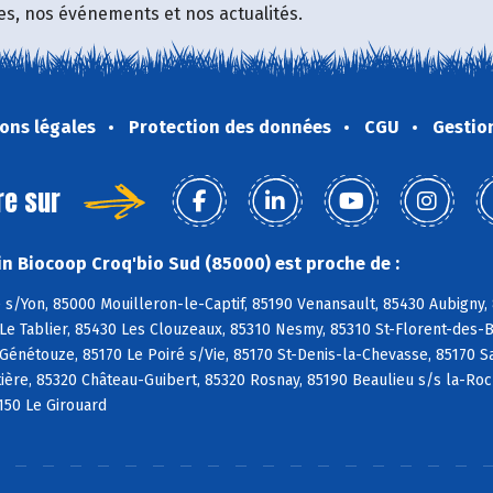
fres, nos événements et nos actualités.
ons légales
Protection des données
CGU
Gestio
re sur
n Biocoop Croq'bio Sud (85000) est proche de :
s/Yon, 85000 Mouilleron-le-Captif, 85190 Venansault, 85430 Aubigny,
Le Tablier, 85430 Les Clouzeaux, 85310 Nesmy, 85310 St-Florent-des-Bo
 Génétouze, 85170 Le Poiré s/Vie, 85170 St-Denis-la-Chevasse, 85170 S
ière, 85320 Château-Guibert, 85320 Rosnay, 85190 Beaulieu s/s la-Ro
150 Le Girouard