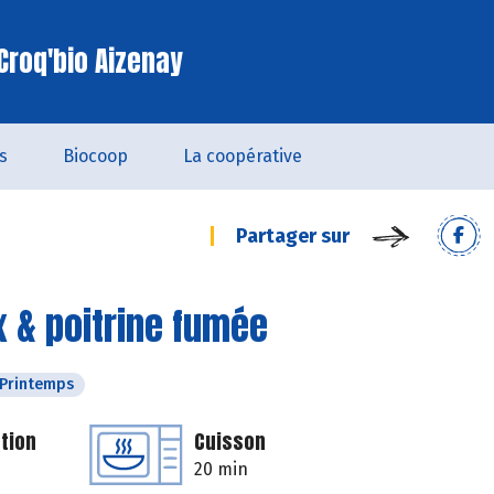
Croq'bio Aizenay
s
Biocoop
La coopérative
Partager sur
x & poitrine fumée
Printemps
tion
Cuisson
20 min