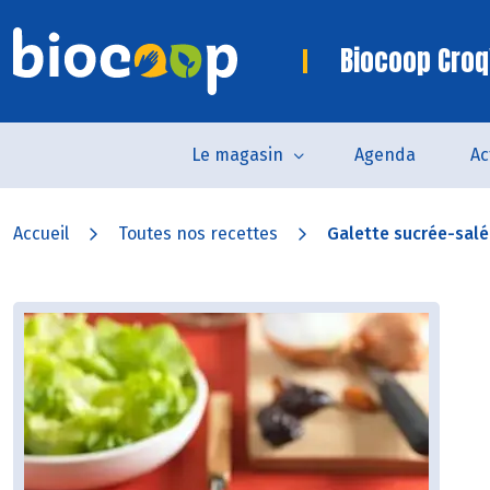
Biocoop Croq
Le magasin
Agenda
Ac
Accueil
Toutes nos recettes
Galette sucrée-salée