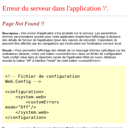
Erreur du serveur dans l'application '/'.
Page Not Found !!
Description :
Une erreur d'application s'est produite sur le serveur. Les paramètres
d'erreur personnalisés actuels pour cette application empêchent l'affichage à distance
des détails de l'erreur de l'application (pour des raisons de sécurité). Cependant, ils
peuvent être affichés par les navigateurs qui s'exécutent sur l'ordinateur serveur local.
Détails =
Pour permettre l'affichage des détails de ce message d'erreur spécifique sur les
ordinateurs distants, créez une balise <customErrors> dans un fichier de configuration
"web.config" situé dans le répertoire racine de l'application Web en cours. Attribuez
ensuite la valeur "off" à l'attribut "mode" de cette balise <customErrors>.
<!-- Fichier de configuration 
Web.Config -->

<configuration>

    <system.web>

        <customErrors 
mode="Off"/>

    </system.web>

</configuration>