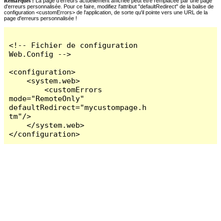
Remarques :
La page d'erreurs actuellement affichée peut être remplacée par une page
d'erreurs personnalisée. Pour ce faire, modifiez l'attribut "defaultRedirect" de la balise de
configuration <customErrors> de l'application, de sorte qu'il pointe vers une URL de la
page d'erreurs personnalisée !
<!-- Fichier de configuration 
Web.Config -->

<configuration>

    <system.web>

        <customErrors 
mode="RemoteOnly" 
defaultRedirect="mycustompage.h
tm"/>

    </system.web>

</configuration>