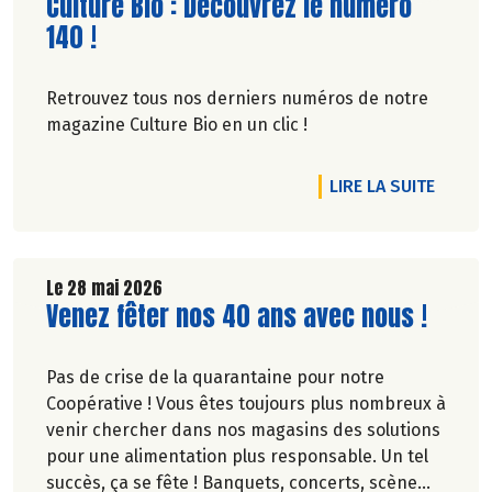
Lire la suite de l'article
Culture Bio : Découvrez le numéro
140 !
Retrouvez tous nos derniers numéros de notre
magazine Culture Bio en un clic !
DE L'A
LIRE LA SUITE
Le 28 mai 2026
Lire la suite de l'article
Venez fêter nos 40 ans avec nous !
Pas de crise de la quarantaine pour notre
Coopérative ! Vous êtes toujours plus nombreux à
venir chercher dans nos magasins des solutions
pour une alimentation plus responsable. Un tel
succès, ça se fête ! Banquets, concerts, scène