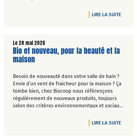
ouverte, fresque… découvrez des événements
partout en France.
DE L'A
LIRE LA SUITE
Le 28 mai 2026
Lire la suite de l'article
Bio et nouveau, pour la beauté et la
maison
Besoin de nouveauté dans votre salle de bain ?
Envie d’un vent de fraicheur pour la maison ? Ça
tombe bien, chez Biocoop nous référençons
régulièrement de nouveaux produits, toujours
selon des critères environnementaux et sociaux
exigeants.
Une nouvelle marque rejoint nos rayons et vous
DE L'A
LIRE LA SUITE
allez l'adorer ! Faites de la place pour Bénécos !