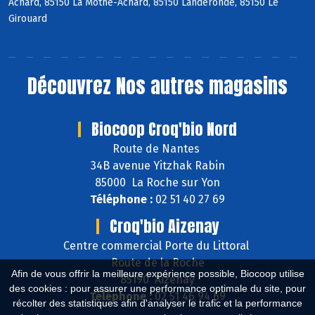
Achard, 85150 La Mothe-Achard, 85150 Landeronde, 85150 Le
Girouard
Découvrez
Nos autres magasins
Biocoop Croq'bio Nord
Route de Nantes
34B avenue Yitzhak Rabin
85000 La Roche sur Yon
Téléphone :
02 51 40 27 69
Croq'bio Aizenay
Centre commercial Porte du Littoral
Route de la Roche
Afin de vous offrir la meilleure expérience possible, Biocoop utilise
85190 Aizenay
des cookies : pour assurer une performance optimale du site, pour
Téléphone :
02 51 46 94 69
récolter des statistiques afin d'analyser le trafic et la performance