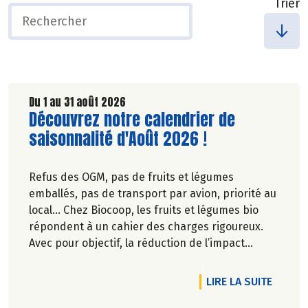
Trier
Du 1 au 31 août 2026
Lire la suite de l'article
Découvrez notre calendrier de
saisonnalité d'Août 2026 !
Refus des OGM, pas de fruits et légumes
emballés, pas de transport par avion, priorité au
local… Chez Biocoop, les fruits et légumes bio
répondent à un cahier des charges rigoureux.
Avec pour objectif, la réduction de l’impact
carbone et la préservation de
l’environnement. Parce que manger des produits
DE L'A
LIRE LA SUITE
de qualité rime avec respect de la saisonnalité,