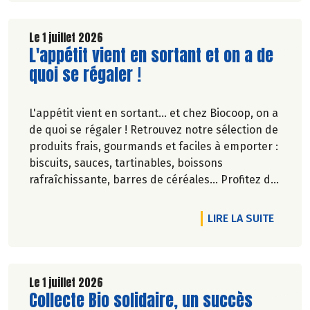
Biocoop a élaboré un calendrier de saisonnalité
pour ses fruits et légumes bio.
Découvrez celui d'Août 2026 !
Le 1 juillet 2026
Lire la suite de l'article
L'appétit vient en sortant et on a de
quoi se régaler !
L'appétit vient en sortant... et chez Biocoop, on a
de quoi se régaler ! Retrouvez notre sélection de
produits frais, gourmands et faciles à emporter :
biscuits, sauces, tartinables, boissons
rafraîchissante, barres de céréales... Profitez de
20%* de remise sur une sélection de produits du
2 juillet au 12 août 2026 inclus.
DE L'A
LIRE LA SUITE
Le 1 juillet 2026
Lire la suite de l'article
Collecte Bio solidaire, un succès