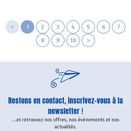
<
1
2
3
4
5
6
7
8
9
10
>
Restons en contact, inscrivez-vous à la
newsletter !
....et retrouvez nos offres, nos événements et nos
actualités.