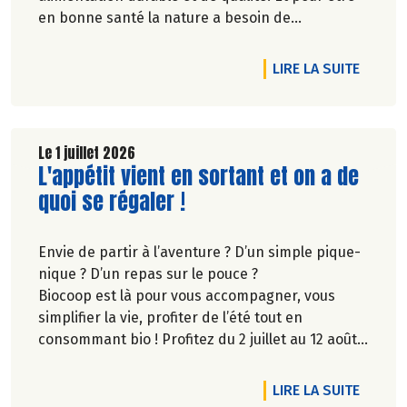
en bonne santé la nature a besoin de
biodiversité.
DE L'A
LIRE LA SUITE
Le 1 juillet 2026
Lire la suite de l'article
L'appétit vient en sortant et on a de
quoi se régaler !
Envie de partir à l’aventure ? D’un simple pique-
nique ? D’un repas sur le pouce ?
Biocoop est là pour vous accompagner, vous
simplifier la vie, profiter de l’été tout en
consommant bio ! Profitez du 2 juillet au 12 août
inclus, jusqu'à -20% sur une sélection de
produits.
DE L'A
LIRE LA SUITE