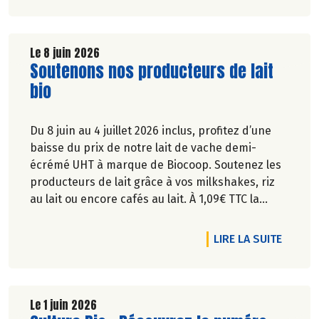
Le 8 juin 2026
Lire la suite de l'article
Soutenons nos producteurs de lait
bio
Du 8 juin au 4 juillet 2026 inclus, profitez d’une
baisse du prix de notre lait de vache demi-
écrémé UHT à marque de Biocoop. Soutenez les
producteurs de lait grâce à vos milkshakes, riz
au lait ou encore cafés au lait. À 1,09€ TTC la
brique de lait d’1l, ça va en faire des crêpes !
DE L'A
LIRE LA SUITE
Le 1 juin 2026