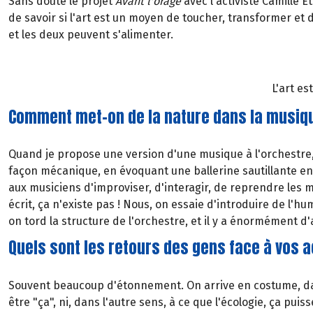
Sans doute le projet
Avant l'orage
avec l'activiste Camille É
de savoir si l'art est un moyen de toucher, transformer et do
et les deux peuvent s'alimenter.
L'art e
Comment met-on de la nature dans la musiq
Quand je propose une version d'une musique à l'orchestre,
façon mécanique, en évoquant une ballerine sautillante en 
aux musiciens d'improviser, d'interagir, de reprendre les 
écrit, ça n'existe pas ! Nous, on essaie d'introduire de l'h
on tord la structure de l'orchestre, et il y a énormément d
Quels sont les retours des gens face à vos a
Souvent beaucoup d'étonnement. On arrive en costume, dans
être "ça", ni, dans l'autre sens, à ce que l'écologie, ça puiss