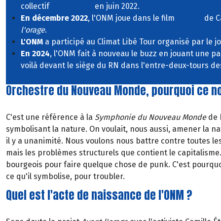
collectif
StopEACOP
en juin 2022.
En décembre 2022
, l'ONM joue dans le film
Glacier
de C
l'orage
.
L'ONM
a participé au Climat Libé Tour organisé par le j
En 2024
, l'ONM fait à nouveau le buzz en jouant une p
voilà devant le siège du RN dans l'entre-deux-tours des
Orchestre du Nouveau Monde, pourquoi ce n
C'est une référence à la
Symphonie du Nouveau Monde
de D
symbolisant la nature. On voulait, nous aussi, amener la n
il y a unanimité. Nous voulons nous battre contre toutes 
mais les problèmes structurels que contient le capitalisme.
bourgeois pour faire quelque chose de punk. C'est pourquo
ce qu'il symbolise, pour troubler.
Quel est l'acte de naissance de l'ONM ?