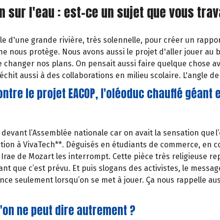
n sur l'eau : est-ce un sujet que vous trav
le d'une grande rivière, très solennelle, pour créer un rappo
 nous protège. Nous avons aussi le projet d'aller jouer au bo
nne changer nos plans. On pensait aussi faire quelque chose
échit aussi à des collaborations en milieu scolaire. L'angle 
ntre le projet EACOP, l'oléoduc chauffé géant
 devant l’Assemblée nationale car on avait la sensation que l
tion à VivaTech**. Déguisés en étudiants de commerce, en co
rae de Mozart les interrompt. Cette pièce très religieuse re
nt que c’est prévu. Et puis slogans des activistes, le message 
ence seulement lorsqu’on se met à jouer. Ça nous rappelle au
'on ne peut dire autrement ?