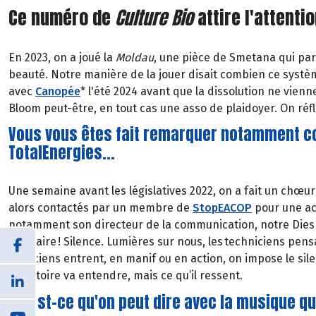
Ce numéro de
Culture Bio
attire l'attentio
En 2023, on a joué la
Moldau
, une pièce de Smetana qui par
beauté. Notre manière de la jouer disait combien ce système
avec
Canopée
* l'été 2024 avant que la dissolution ne vie
Bloom peut-être, en tout cas une asso de plaidoyer. On réfl
Vous vous êtes fait remarquer notamment co
TotalEnergies...
Une semaine avant les législatives 2022, on a fait un chœur
alors contactés par un membre de
StopEACOP
pour une ac
notamment son directeur de la communication, notre Dies I
contraire ! Silence. Lumières sur nous, les techniciens pensa
musiciens entrent, en manif ou en action, on impose le sil
l’auditoire va entendre, mais ce qu’il ressent.
Qu'est-ce qu'on peut dire avec la musique qu