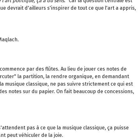
de l'art politique, ça a du sens.
" Car la question centrale est
e devrait d'ailleurs s'inspirer de tout ce que l'art a appris,
Maqlach.
commence par des flûtes. Au lieu de jouer ces notes de
arcuter" la partition, la rendre organique, en demandant
la musique classique, ne pas suivre strictement ce qui est
ue des notes sur du papier. On fait beaucoup de concessions,
'attendent pas à ce que la musique classique, ça puisse
ant peut véhiculer de la joie.