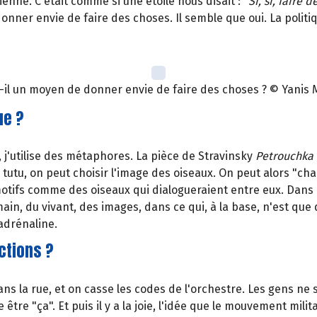
tienne. C'était comme si une étoile nous disait : "
Si, si, faire 
nner envie de faire des choses. Il semble que oui. La politiqu
st-il un moyen de donner envie de faire des choses ? © Yanis 
ue ?
 j'utilise des métaphores. La pièce de Stravinsky
Petrouchka
tutu, on peut choisir l'image des oiseaux. On peut alors "ch
motifs comme des oiseaux qui dialogueraient entre eux. Dans 
umain, du vivant, des images, dans ce qui, à la base, n'est q
'adrénaline.
ctions ?
 la rue, et on casse les codes de l'orchestre. Les gens ne s
e être "ça". Et puis il y a la joie, l'idée que le mouvement milit