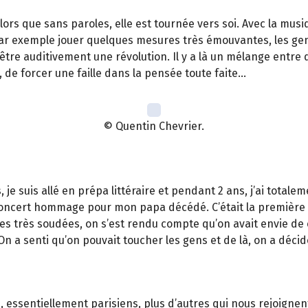
alors que sans paroles, elle est tournée vers soi. Avec la mus
par exemple jouer quelques mesures très émouvantes, les gen
être auditivement une révolution. Il y a là un mélange entre d
de forcer une faille dans la pensée toute faite…
© Quentin Chevrier.
ans, je suis allé en prépa littéraire et pendant 2 ans, j’ai tot
concert hommage pour mon papa décédé. C’était la première f
s très soudées, on s’est rendu compte qu’on avait envie de 
 On a senti qu’on pouvait toucher les gens et de là, on a déc
s, essentiellement parisiens, plus d’autres qui nous rejoig