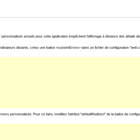
 personnalisés actuels pour cette application empêchent l'affichage à distance des détails de 
rdinateurs distants, créez une balise <customErrors> dans un fichier de configuration "web.con
urs personnalisée. Pour ce faire, modifiez l'attribut "defaultRedirect" de la balise de config