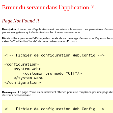
Erreur du serveur dans l'application '/'.
Page Not Found !!
Description :
Une erreur d'application s'est produite sur le serveur. Les paramètres d'erreur
par les navigateurs qui s'exécutent sur l'ordinateur serveur local.
Détails =
Pour permettre l'affichage des détails de ce message d'erreur spécifique sur les o
valeur "off" à l'attribut "mode" de cette balise <customErrors>.
<!-- Fichier de configuration Web.Config -->

<configuration>

    <system.web>

        <customErrors mode="Off"/>

    </system.web>

</configuration>
Remarques :
La page d'erreurs actuellement affichée peut être remplacée par une page d'erre
d'erreurs personnalisée !
<!-- Fichier de configuration Web.Config -->
