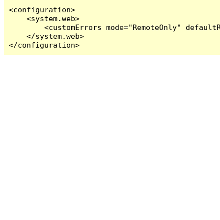
<configuration>

    <system.web>

        <customErrors mode="RemoteOnly" defaultR
    </system.web>

</configuration>