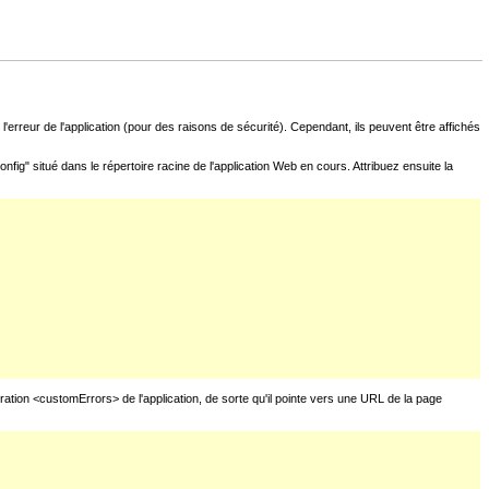
l'erreur de l'application (pour des raisons de sécurité). Cependant, ils peuvent être affichés
fig" situé dans le répertoire racine de l'application Web en cours. Attribuez ensuite la
uration <customErrors> de l'application, de sorte qu'il pointe vers une URL de la page