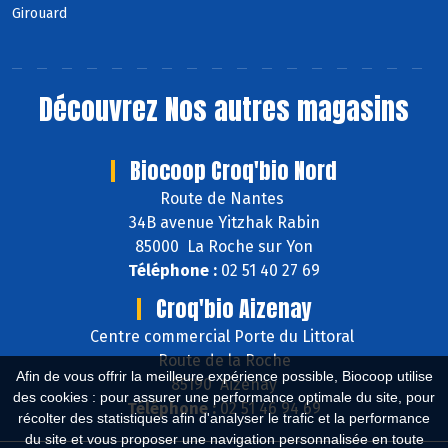
Girouard
Découvrez
Nos autres magasins
Biocoop Croq'bio Nord
Route de Nantes
34B avenue Yitzhak Rabin
85000 La Roche sur Yon
Téléphone :
02 51 40 27 69
Croq'bio Aizenay
Centre commercial Porte du Littoral
Route de la Roche
Afin de vous offrir la meilleure expérience possible, Biocoop utilise
85190 Aizenay
des cookies : pour assurer une performance optimale du site, pour
Téléphone :
02 51 46 94 69
récolter des statistiques afin d'analyser le trafic et la performance
du site et vous proposer une navigation personnalisée en toute