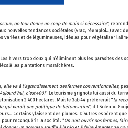
locaux, on leur donne un coup de main si nécessaire
", reprend
ux nouvelles tendances sociétales (vrac, réemploi…) avec d
 variées et de légumineuses, idéales pour végétaliser l’alim
hivers trop doux qui n’éliminent plus les parasites des sols
décalé les plantations maraîchères.
e, elle va à l’agrandissement des fermes conventionnelles
, pe
ujourd’hui, c’est 400 !
" Le tourisme grignote lui aussi du terr
étonisation 2 400 hectares. Mais le Gab 44 préférerait "
la reco
de qui verdit une politique de bétonisation
", dit Solenne Goujon
eurs… Certains y laissent des plumes. D’autres espèrent que 
pour reconquérir la société : "
On doit ouvrir nos fermes, fair
à donner un nouveau souffle à la bio et à faire émerger de n