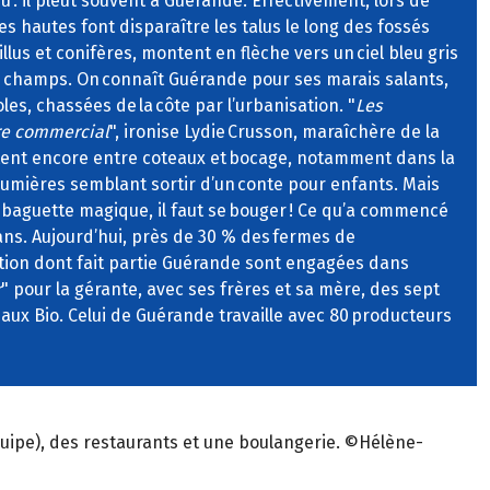
nu : il pleut souvent à Guérande. Effectivement, lors de
bes hautes font disparaître les talus le long des fossés
illus et conifères, montent en flèche vers un ciel bleu gris
es champs. On connaît Guérande pour ses marais salants,
les, chassées de la côte par l’urbanisation. "
Les
tre commercial
", ironise Lydie Crusson, maraîchère de la
stent encore entre coteaux et bocage, notamment dans la
aumières semblant sortir d’un conte pour enfants. Mais
 baguette magique, il faut se bouger ! Ce qu’a commencé
e ans. Aujourd’hui, près de 30 % des fermes de
ion dont fait partie Guérande sont engagées dans
r
" pour la gérante, avec ses frères et sa mère, des sept
x Bio. Celui de Guérande travaille avec 80 producteurs
ipe), des restaurants et une boulangerie. ©Hélène-