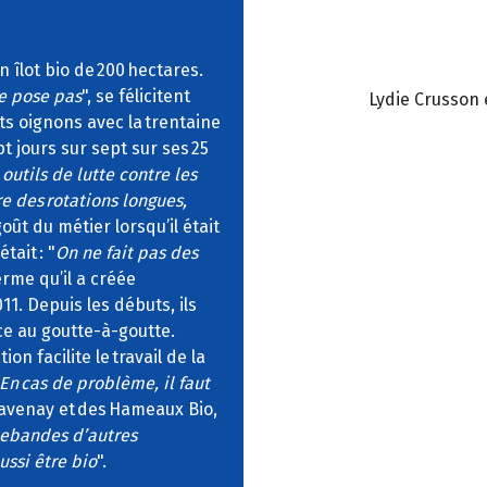
 îlot bio de 200 hectares.
e pose pas
", se félicitent
Lydie Crusson 
ts oignons avec la trentaine
 jours sur sept sur ses 25
outils de lutte contre les
e des rotations longues,
goût du métier lorsqu’il était
tait : "
On ne fait pas des
erme qu’il a créée
11. Depuis les débuts, ils
ce au goutte-à-goutte.
n facilite le travail de la
 En cas de problème, il faut
 Savenay et des Hameaux Bio,
tebandes d’autres
ussi être bio
".