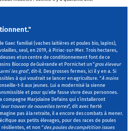
tionnent."
 Gaec familial (vaches laitières et poules bio, lapins),
olailles, seul, en 2019, à Piriac-sur-Mer. Trois hectares,
ondeuses et un centre de conditionnement font de ce
sins Biocoop de Guérande et Pornichet un "
gros éleveur
parmi les gros
", dit-il. Des grosses fermes, ici il y en a. Si
sibles à qui voudrait se lancer en agriculture. "
À moins
conseille-t-il aux jeunes. Lui a modernisé la sienne
ansmissible et pour qu’elle fasse vivre deux personnes.
a compagne Marjolaine Defains qui s’installeront
 leur trouver de nouvelles terres
", dit avec fierté
’imagine pas à la retraite, il a encore des combats à mener.
cifique aux petits élevages, pour des races de poules
 résilientes, et non "
des poules de compétition issues