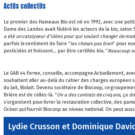
Actifs collectifs
Le premier des Hameaux Bio est né en 1992, avec une petite 
Dame des Landes avait fédéré les acteurs de la bio, selon
a été un catalyseur d’idées pour qui voulait changer de mod
parfois le sentiment de faire "
les choses pas bien
" pour eux
pesticides et finissent… par être certifiés bio. "
Beaucoup on
Le GAB 44 forme, conseille, accompagne.Actuellement, avec
souhaitant aller au-delà du cahier des charges européen sur 
du lait, Biolait. Devenu sociétaire de Biocoop, ce groupeme
Brière est de celles-là. "
On a des contrats de cinq ans, ça do
s’organisent pour livrer la restauration collective, des pani
Océan qui fournit Biocoop au niveau national. On peut aussi c
Lydie Crusson et Dominique Davi