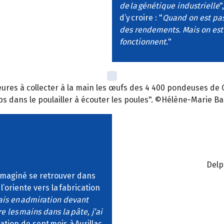
de la génétique industrielle
"
d’y croire : "
Quand on est pas
des rendements. Mais on est 
fonctionnent.
"
res à collecter à la main les œufs des 4 400 pondeuses de Gé
s dans le poulailler à écouter les poules". ©Hélène-Marie Ba
Delp
 imaginé se retrouver dans
’oriente vers la fabrication
tais en admiration devant
re les mains dans la pâte, j’ai
ation de sept mois à Aurillac