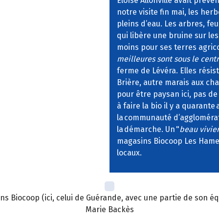
Éloïse Allonville avait préve
notre visite fin mai, les her
pleins d’eau. Les arbres, feu
qui libère une bruine sur l
moins pour ses terres agrico
meilleures sont sous le cen
ferme de Lévéra. Elles rési
Brière, autre marais aux ch
pour être paysan ici, pas de
à faire la bio il y a quarant
la communauté d’agglomérat
la démarche. Un "
beau vivie
magasins Biocoop Les Hameau
locaux.
Biocoop (ici, celui de Guérande, avec une partie de son équ
Marie Backès