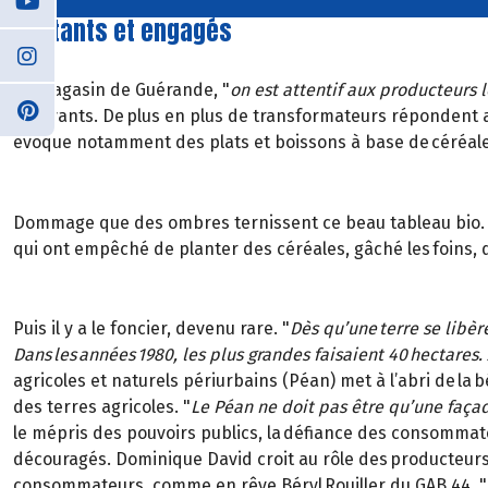
Militants et engagés
Au magasin de Guérande, "
on est attentif aux producteurs 
innovants. De plus en plus de transformateurs répondent a
évoque notamment des plats et boissons à base de céréales
Dommage que des ombres ternissent ce beau tableau bio. Les 
qui ont empêché de planter des céréales, gâché les foins, 
Puis il y a le foncier, devenu rare. "
Dès qu’une terre se libèr
Dans les années 1980, les plus grandes faisaient 40 hectares. A
agricoles et naturels périurbains (Péan) met à l’abri de la b
des terres agricoles. "
Le Péan ne doit pas être qu’une faça
le mépris des pouvoirs publics, la défiance des consommat
découragés. Dominique David croit au rôle des producteurs 
consommateurs, comme en rêve Béryl Rouiller du GAB 44, "