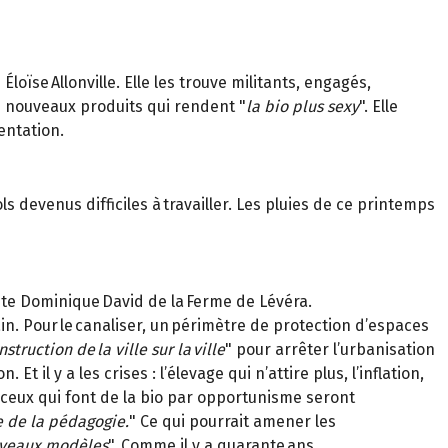
 Éloïse Allonville. Elle les trouve militants, engagés,
e nouveaux produits qui rendent "
la bio plus sexy
". Elle
entation.
 devenus difficiles à travailler. Les pluies de ce printemps
ste Dominique David de la Ferme de Lévéra.
ain. Pour le canaliser, un périmètre de protection d’espaces
nstruction de la ville sur la ville
" pour arrêter l’urbanisation
. Et il y a les crises : l’élevage qui n’attire plus, l’inflation,
ceux qui font de la bio par opportunisme seront
e de la pédagogie.
" Ce qui pourrait amener les
ouveaux modèles
". Comme il y a quarante ans.