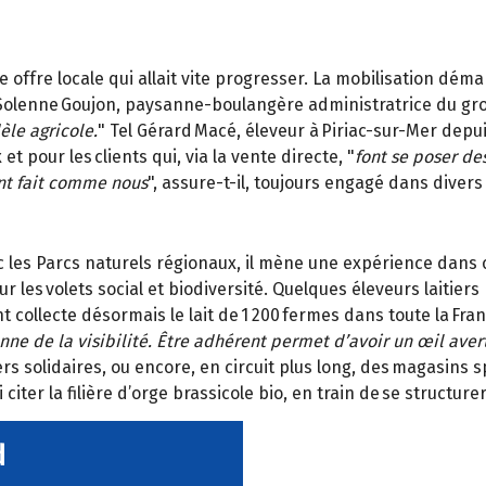
offre locale qui allait vite progresser. La mobilisation démar
 Solenne Goujon, paysanne-boulangère administratrice du gro
èle agricole.
" Tel Gérard Macé, éleveur à Piriac-sur-Mer depui
 et pour les clients qui, via la vente directe, "
font se poser de
t fait comme nous
", assure-t-il, toujours engagé dans divers 
 les Parcs naturels régionaux, il mène une expérience dans c
les volets social et biodiversité. Quelques éleveurs laitiers 
nt collecte désormais le lait de 1 200 fermes dans toute la Fr
nne de la visibilité. Être adhérent permet d’avoir un œil avert
ers solidaires, ou encore, en circuit plus long, des magasins s
iter la filière d’orge brassicole bio, en train de se structurer
d