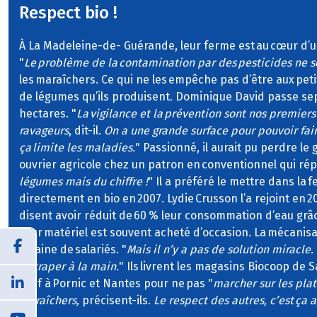
Respect bio !
À La Madeleine-de- Guérande, leur ferme est au cœur d’un
"
Le problème de la contamination par des pesticides ne s
les maraîchers. Ce qui ne les empêche pas d’être aux peti
de légumes qu’ils produisent. Dominique David passe sept
hectares. "
La vigilance et la prévention sont nos premiers 
ravageurs
, dit-il.
On a une grande surface pour pouvoir fair
ça limite les maladies.
" Passionné, il aurait pu perdre le 
ouvrier agricole chez un patron en conventionnel qui répé
légumes mais du chiffre !
" Il a préféré le mettre dans la f
directement en bio en 2007. Lydie Crusson l’a rejoint en 20
disent avoir réduit de 60 % leur consommation d’eau grâ
Leur matériel est souvent acheté d’occasion. La mécanisatio
dizaine de salariés. "
Mais il n’y a pas de solution miracle.
rattraper à la main.
" Ils livrent les magasins Biocoop de
sauf à Pornic et Nantes pour ne pas "
marcher sur les pla
maraîchers,
précisent-ils.
Le respect des autres, c’est ça a