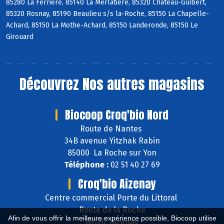
85280 La Ferrière, 85140 La Merlatière, 85320 Château-Guibert,
85320 Rosnay, 85190 Beaulieu s/s la-Roche, 85150 La Chapelle-
Achard, 85150 La Mothe-Achard, 85150 Landeronde, 85150 Le
Girouard
Découvrez
Nos autres magasins
Biocoop Croq'bio Nord
Route de Nantes
34B avenue Yitzhak Rabin
85000 La Roche sur Yon
Téléphone :
02 51 40 27 69
Croq'bio Aizenay
Centre commercial Porte du Littoral
Route de la Roche
Afin de vous offrir la meilleure expérience possible, Biocoop utilise
85190 Aizenay