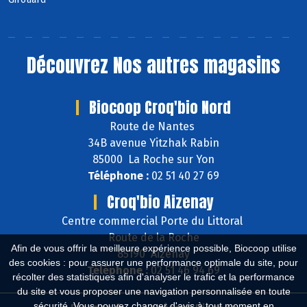
Découvrez
Nos autres magasins
Biocoop Croq'bio Nord
Route de Nantes
34B avenue Yitzhak Rabin
85000 La Roche sur Yon
Téléphone :
02 51 40 27 69
Croq'bio Aizenay
Centre commercial Porte du Littoral
Route de la Roche
Afin de vous offrir la meilleure expérience possible, Biocoop utilise
85190 Aizenay
des cookies : pour assurer une performance optimale du site, pour
Téléphone :
02 51 46 94 69
récolter des statistiques afin d'analyser le trafic et la performance
du site et vous proposer une navigation personnalisée en toute
sécurité. Vous pouvez changer d'avis à tout moment en