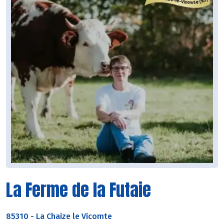
La Ferme de la Futaie
85310
-
La Chaize le Vicomte