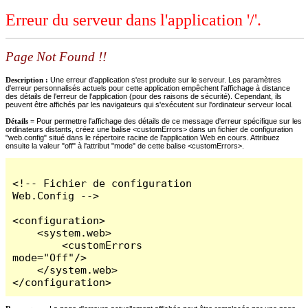
Erreur du serveur dans l'application '/'.
Page Not Found !!
Description :
Une erreur d'application s'est produite sur le serveur. Les paramètres
d'erreur personnalisés actuels pour cette application empêchent l'affichage à distance
des détails de l'erreur de l'application (pour des raisons de sécurité). Cependant, ils
peuvent être affichés par les navigateurs qui s'exécutent sur l'ordinateur serveur local.
Détails =
Pour permettre l'affichage des détails de ce message d'erreur spécifique sur les
ordinateurs distants, créez une balise <customErrors> dans un fichier de configuration
"web.config" situé dans le répertoire racine de l'application Web en cours. Attribuez
ensuite la valeur "off" à l'attribut "mode" de cette balise <customErrors>.
<!-- Fichier de configuration 
Web.Config -->

<configuration>

    <system.web>

        <customErrors 
mode="Off"/>

    </system.web>

</configuration>