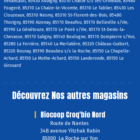
Venansault, 85430 Aubigny, 85310 Chaillé s/s les-Ormeaux, 85480
Fougeré, 85310 La Chaize-le-Vicomte, 85310 Le Tablier, 85430 Les
Clouzeaux, 85310 Nesmy, 85310 St-Florent-des-Bois, 85480
Thorigny, 85190 Aizenay, 85170 Beaufou, 85170 Belleville s/Vie,
85190 La Génétouze, 85170 Le Poiré s/Vie, 85170 St-Denis-la-
Chevasse, 85170 Saligny, 85140 Boulogne, 85170 Dompierre s/Yon,
85280 La Ferrière, 85140 La Merlatière, 85320 Château-Guibert,
85320 Rosnay, 85190 Beaulieu s/s la-Roche, 85150 La Chapelle-
Achard, 85150 La Mothe-Achard, 85150 Landeronde, 85150 Le
Girouard
Découvrez
Nos autres magasins
Biocoop Croq'bio Nord
Route de Nantes
34B avenue Yitzhak Rabin
85000 La Roche sur Yon