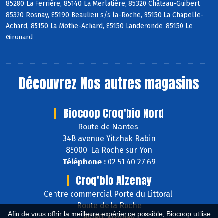
85280 La Ferrière, 85140 La Merlatière, 85320 Château-Guibert,
85320 Rosnay, 85190 Beaulieu s/s la-Roche, 85150 La Chapelle-
Achard, 85150 La Mothe-Achard, 85150 Landeronde, 85150 Le
Girouard
Découvrez
Nos autres magasins
Biocoop Croq'bio Nord
Route de Nantes
34B avenue Yitzhak Rabin
85000 La Roche sur Yon
Téléphone :
02 51 40 27 69
Croq'bio Aizenay
Centre commercial Porte du Littoral
Route de la Roche
Afin de vous offrir la meilleure expérience possible, Biocoop utilise
85190 Aizenay