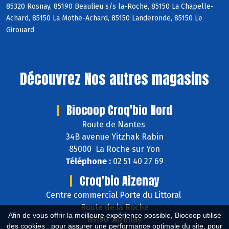
85320 Rosnay, 85190 Beaulieu s/s la-Roche, 85150 La Chapelle-
Achard, 85150 La Mothe-Achard, 85150 Landeronde, 85150 Le
Girouard
Découvrez
Nos autres magasins
Biocoop Croq'bio Nord
Route de Nantes
34B avenue Yitzhak Rabin
85000 La Roche sur Yon
Téléphone :
02 51 40 27 69
Croq'bio Aizenay
Centre commercial Porte du Littoral
Route de la Roche
Afin de vous offrir la meilleure expérience possible, Biocoop utilise
85190 Aizenay
des cookies : pour assurer une performance optimale du site, pour