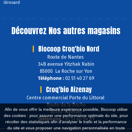
Girouard
Découvrez
Nos autres magasins
Biocoop Croq'bio Nord
Route de Nantes
34B avenue Yitzhak Rabin
85000 La Roche sur Yon
Téléphone :
02 51 40 27 69
Croq'bio Aizenay
Centre commercial Porte du Littoral
Route de la Roche
Afin de vous offrir la meilleure expérience possible, Biocoop utilise
85190 Aizenay
des cookies : pour assurer une performance optimale du site, pour
Téléphone :
02 51 46 94 69
récolter des statistiques afin d'analyser le trafic et la performance
du site et vous proposer une navigation personnalisée en toute