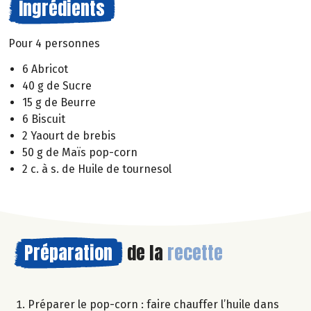
Ingrédients
Pour 4 personnes
6 Abricot
40 g de Sucre
15 g de Beurre
6 Biscuit
2 Yaourt de brebis
50 g de Maïs pop-corn
2 c. à s. de Huile de tournesol
Préparation
de la
recette
Préparer le pop-corn : faire chauffer l’huile dans