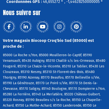
Coordonnées GPS :
46,655272 ° , -1,44628250000005 °
Nous suivre sur
Votre magasin Biocoop Croq'bio Sud (85000) est
proche de :
85000 La Roche s/Yon, 85000 Mouilleron-le-Captif, 85190
Venansault, 85430 Aubigny, 85310 Chaillé s/s les-Ormeaux, 85480
Fougeré, 85310 La Chaize-le-Vicomte, 85310 Le Tablier, 85430 Les
Clouzeaux, 85310 Nesmy, 85310 St-Florent-des-Bois, 85480
Thorigny, 85190 Aizenay, 85170 Beaufou, 85170 Belleville s/Vie,
85190 La Génétouze, 85170 Le Poiré s/Vie, 85170 St-Denis-la-
Chevasse, 85170 Saligny, 85140 Boulogne, 85170 Dompierre s/Yon,
85280 La Ferrière, 85140 La Merlatière, 85320 Château-Guibert,
85320 Rosnay, 85190 Beaulieu s/s la-Roche, 85150 La Chapelle-
Achard, 85150 La Mothe-Achard, 85150 Landeronde, 85150 Le