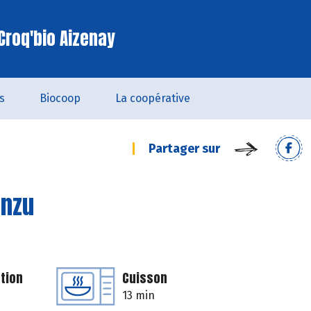
Croq'bio Aizenay
s
Biocoop
La coopérative
Partager sur
onzu
tion
Cuisson
13 min