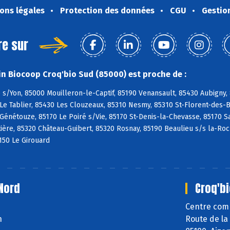
ons légales
Protection des données
CGU
Gestio
re sur
n Biocoop Croq'bio Sud (85000) est proche de :
s/Yon, 85000 Mouilleron-le-Captif, 85190 Venansault, 85430 Aubigny,
Le Tablier, 85430 Les Clouzeaux, 85310 Nesmy, 85310 St-Florent-des-Bo
 Génétouze, 85170 Le Poiré s/Vie, 85170 St-Denis-la-Chevasse, 85170 S
ière, 85320 Château-Guibert, 85320 Rosnay, 85190 Beaulieu s/s la-Ro
150 Le Girouard
Nord
Croq'bi
Centre comm
n
Route de la