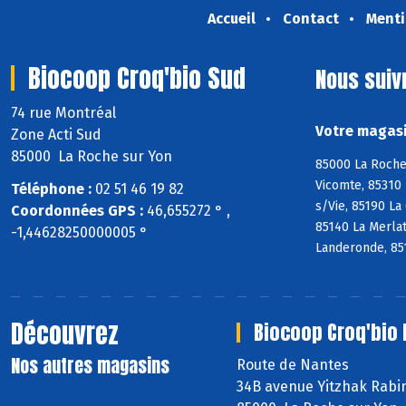
Accueil
Contact
Menti
Biocoop Croq'bio Sud
Nous suiv
74 rue Montréal
Votre magasi
Zone Acti Sud
85000 La Roche sur Yon
85000 La Roche 
Vicomte, 85310 
Téléphone :
02 51 46 19 82
s/Vie, 85190 La
Coordonnées GPS :
46,655272 ° ,
85140 La Merlat
-1,44628250000005 °
Landeronde, 85
Découvrez
Biocoop Croq'bio 
Nos autres magasins
Route de Nantes
34B avenue Yitzhak Rabi