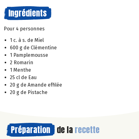
Ingrédients
Pour 4 personnes
1 c. à s. de Miel
600 g de Clémentine
1 Pamplemousse
2 Romarin
1 Menthe
25 cl de Eau
20 g de Amande effilée
20 g de Pistache
Préparation
de la
recette