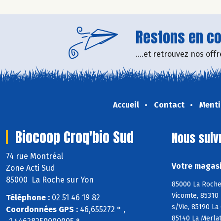
Restons en con
....et retrouvez nos of
Accueil
Contact
Menti
Biocoop Croq'bio Sud
Nous suiv
74 rue Montréal
Votre magasi
Zone Acti Sud
85000 La Roche sur Yon
85000 La Roche 
Vicomte, 85310 
Téléphone :
02 51 46 19 82
s/Vie, 85190 La
Coordonnées GPS :
46,655272 ° ,
85140 La Merlat