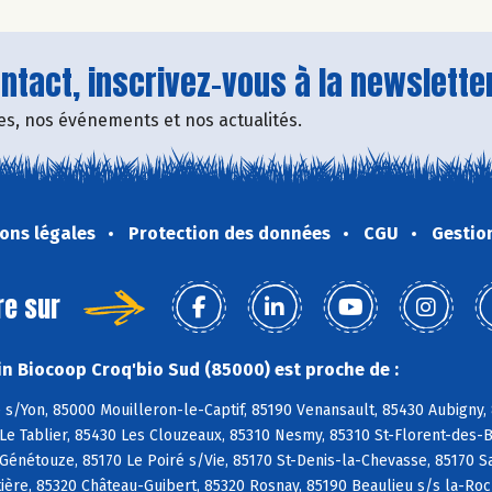
tact, inscrivez-vous à la newsletter
fres, nos événements et nos actualités.
ons légales
Protection des données
CGU
Gestio
re sur
n Biocoop Croq'bio Sud (85000) est proche de :
s/Yon, 85000 Mouilleron-le-Captif, 85190 Venansault, 85430 Aubigny,
Le Tablier, 85430 Les Clouzeaux, 85310 Nesmy, 85310 St-Florent-des-Bo
 Génétouze, 85170 Le Poiré s/Vie, 85170 St-Denis-la-Chevasse, 85170 S
ière, 85320 Château-Guibert, 85320 Rosnay, 85190 Beaulieu s/s la-Ro