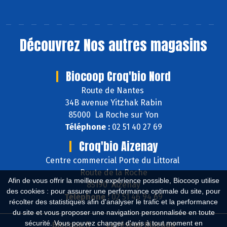
Découvrez
Nos autres magasins
Biocoop Croq'bio Nord
Route de Nantes
34B avenue Yitzhak Rabin
85000 La Roche sur Yon
Téléphone :
02 51 40 27 69
Croq'bio Aizenay
Centre commercial Porte du Littoral
Route de la Roche
Afin de vous offrir la meilleure expérience possible, Biocoop utilise
85190 Aizenay
des cookies : pour assurer une performance optimale du site, pour
Téléphone :
02 51 46 94 69
récolter des statistiques afin d'analyser le trafic et la performance
du site et vous proposer une navigation personnalisée en toute
sécurité. Vous pouvez changer d'avis à tout moment en
Biocoop.fr
Le réseau Biocoop