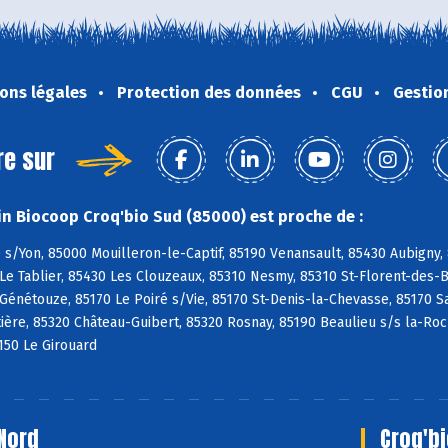
ons légales
Protection des données
CGU
Gestio
re sur
n Biocoop Croq'bio Sud (85000) est proche de :
s/Yon, 85000 Mouilleron-le-Captif, 85190 Venansault, 85430 Aubigny,
Le Tablier, 85430 Les Clouzeaux, 85310 Nesmy, 85310 St-Florent-des-Bo
 Génétouze, 85170 Le Poiré s/Vie, 85170 St-Denis-la-Chevasse, 85170 S
ière, 85320 Château-Guibert, 85320 Rosnay, 85190 Beaulieu s/s la-Ro
150 Le Girouard
Nord
Croq'bi