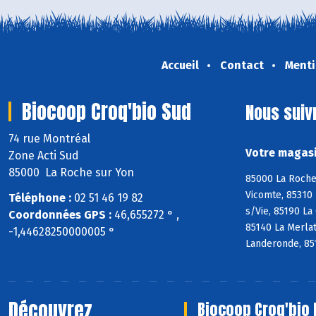
Accueil
Contact
Menti
Biocoop Croq'bio Sud
Nous suiv
74 rue Montréal
Votre magasi
Zone Acti Sud
85000 La Roche sur Yon
85000 La Roche 
Vicomte, 85310 
Téléphone :
02 51 46 19 82
s/Vie, 85190 La
Coordonnées GPS :
46,655272 ° ,
85140 La Merlat
-1,44628250000005 °
Landeronde, 85
Découvrez
Biocoop Croq'bio 