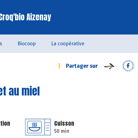
Croq'bio Aizenay
s
Biocoop
La coopérative
Partager sur
et au miel
tion
Cuisson
50 min