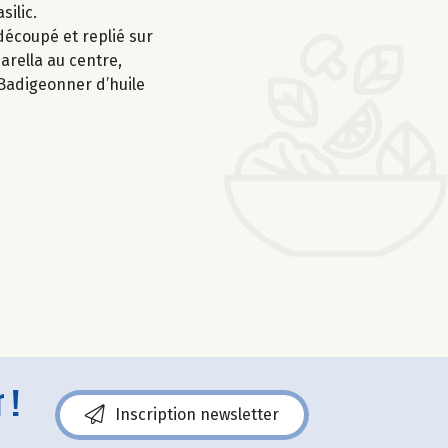
silic.
découpé et replié sur
arella au centre,
. Badigeonner d’huile
 !
Inscription newsletter