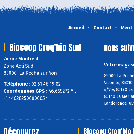
Accueil
Contact
Menti
Biocoop Croq'bio Sud
Nous suiv
74 rue Montréal
Votre magasi
Zone Acti Sud
85000 La Roche sur Yon
85000 La Roche 
Vicomte, 85310 
Téléphone :
02 51 46 19 82
s/Vie, 85190 La
Coordonnées GPS :
46,655272 ° ,
85140 La Merlat
-1,44628250000005 °
Landeronde, 85
Découvrez
Biocoop Croq'bio 