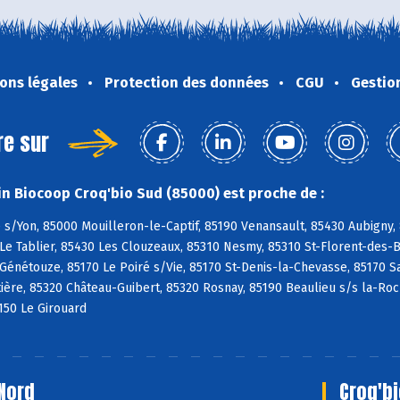
ons légales
Protection des données
CGU
Gestio
re sur
n Biocoop Croq'bio Sud (85000) est proche de :
s/Yon, 85000 Mouilleron-le-Captif, 85190 Venansault, 85430 Aubigny,
Le Tablier, 85430 Les Clouzeaux, 85310 Nesmy, 85310 St-Florent-des-Bo
 Génétouze, 85170 Le Poiré s/Vie, 85170 St-Denis-la-Chevasse, 85170 S
ière, 85320 Château-Guibert, 85320 Rosnay, 85190 Beaulieu s/s la-Ro
150 Le Girouard
Nord
Croq'bi