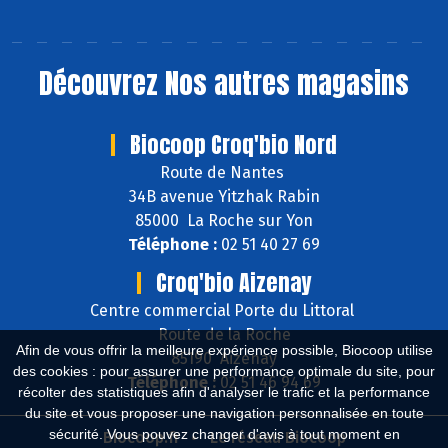
Découvrez
Nos autres magasins
Biocoop Croq'bio Nord
Route de Nantes
34B avenue Yitzhak Rabin
85000 La Roche sur Yon
Téléphone :
02 51 40 27 69
Croq'bio Aizenay
Centre commercial Porte du Littoral
Route de la Roche
Afin de vous offrir la meilleure expérience possible, Biocoop utilise
85190 Aizenay
des cookies : pour assurer une performance optimale du site, pour
Téléphone :
02 51 46 94 69
récolter des statistiques afin d'analyser le trafic et la performance
du site et vous proposer une navigation personnalisée en toute
sécurité. Vous pouvez changer d'avis à tout moment en
Biocoop.fr
Le réseau Biocoop