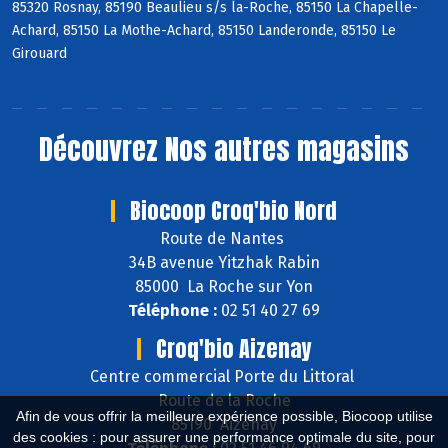
85320 Rosnay, 85190 Beaulieu s/s la-Roche, 85150 La Chapelle-
Achard, 85150 La Mothe-Achard, 85150 Landeronde, 85150 Le
Girouard
Découvrez
Nos autres magasins
Biocoop Croq'bio Nord
Route de Nantes
34B avenue Yitzhak Rabin
85000 La Roche sur Yon
Téléphone :
02 51 40 27 69
Croq'bio Aizenay
Centre commercial Porte du Littoral
Route de la Roche
Afin de vous offrir la meilleure expérience possible, Biocoop utilise
85190 Aizenay
des cookies : pour assurer une performance optimale du site, pour