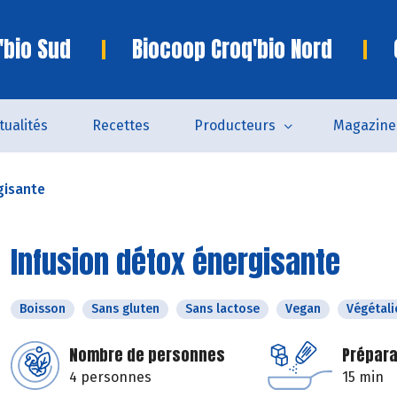
'bio Sud
Biocoop Croq'bio Nord
tualités
Recettes
Producteurs
Magazine
gisante
Infusion détox énergisante
Boisson
Sans gluten
Sans lactose
Vegan
Végétali
Nombre de personnes
Prépara
4 personnes
15 min