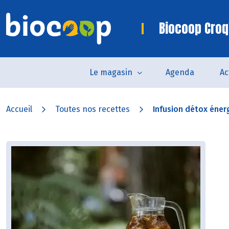
Biocoop Croq
Le magasin
Agenda
Ac
Accueil
Toutes nos recettes
Infusion détox éner