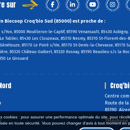
re sur
n Biocoop Croq'bio Sud (85000) est proche de :
s/Yon, 85000 Mouilleron-le-Captif, 85190 Venansault, 85430 Aubigny,
Le Tablier, 85430 Les Clouzeaux, 85310 Nesmy, 85310 St-Florent-des-Bo
 Génétouze, 85170 Le Poiré s/Vie, 85170 St-Denis-la-Chevasse, 85170 S
ière, 85320 Château-Guibert, 85320 Rosnay, 85190 Beaulieu s/s la-Ro
150 Le Girouard
Nord
Croq'bi
Centre comm
n
Route de la
85190 Aize
es cookies : pour assurer une performance optimale du site, pour récolter
9
Téléphone 
isée en toute sécurité. Vous pouvez changer d'avis à tout moment en 