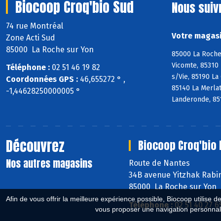
Biocoop Croq'bio Sud
Nous suiv
74 rue Montréal
Votre magasi
Zone Acti Sud
85000 La Roche sur Yon
85000 La Roche 
Vicomte, 85310 
Téléphone :
02 51 46 19 82
s/Vie, 85190 La
Coordonnées GPS :
46,655272 ° ,
85140 La Merlat
-1,44628250000005 °
Landeronde, 85
Découvrez
Biocoop Croq'bio 
Nos autres magasins
Route de Nantes
34B avenue Yitzhak Rabi
85000 La Roche sur Yon
Afin de vous offrir la meilleure expérience possible, Biocoop utilise d
Téléphone :
02 51 40 27 6
vous proposer une navigation personnal