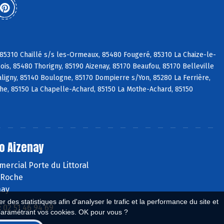
 85310 Chaillé s/s les-Ormeaux, 85480 Fougeré, 85310 La Chaize-le-
is, 85480 Thorigny, 85190 Aizenay, 85170 Beaufou, 85170 Belleville
aligny, 85140 Boulogne, 85170 Dompierre s/Yon, 85280 La Ferrière,
che, 85150 La Chapelle-Achard, 85150 La Mothe-Achard, 85150
o Aizenay
ercial Porte du Littoral
 Roche
nay
 des statistiques afin d'analyser le trafic et la performance du site et
:
02 51 46 94 69
paramétrant vos cookies. OK pour vous ?