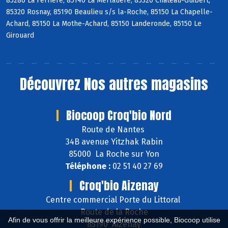
85280 La Ferrière, 85140 La Merlatière, 85320 Château-Guibert,
85320 Rosnay, 85190 Beaulieu s/s la-Roche, 85150 La Chapelle-
Achard, 85150 La Mothe-Achard, 85150 Landeronde, 85150 Le
Girouard
Découvrez
Nos autres magasins
Biocoop Croq'bio Nord
Route de Nantes
34B avenue Yitzhak Rabin
85000 La Roche sur Yon
Téléphone :
02 51 40 27 69
Croq'bio Aizenay
Centre commercial Porte du Littoral
Route de la Roche
Afin de vous offrir la meilleure expérience possible, Biocoop utilise
85190 Aizenay