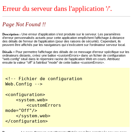
Erreur du serveur dans l'application '/'.
Page Not Found !!
Description :
Une erreur d'application s'est produite sur le serveur. Les paramètres
d'erreur personnalisés actuels pour cette application empêchent l'affichage à distance
des détails de l'erreur de l'application (pour des raisons de sécurité). Cependant, ils
peuvent être affichés par les navigateurs qui s'exécutent sur l'ordinateur serveur local.
Détails =
Pour permettre l'affichage des détails de ce message d'erreur spécifique sur les
ordinateurs distants, créez une balise <customErrors> dans un fichier de configuration
"web.config" situé dans le répertoire racine de l'application Web en cours. Attribuez
ensuite la valeur "off" à l'attribut "mode" de cette balise <customErrors>.
<!-- Fichier de configuration 
Web.Config -->

<configuration>

    <system.web>

        <customErrors 
mode="Off"/>

    </system.web>

</configuration>