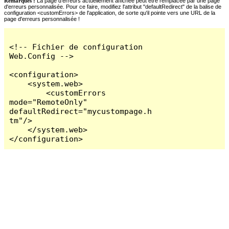
Remarques :
La page d'erreurs actuellement affichée peut être remplacée par une page
d'erreurs personnalisée. Pour ce faire, modifiez l'attribut "defaultRedirect" de la balise de
configuration <customErrors> de l'application, de sorte qu'il pointe vers une URL de la
page d'erreurs personnalisée !
<!-- Fichier de configuration 
Web.Config -->

<configuration>

    <system.web>

        <customErrors 
mode="RemoteOnly" 
defaultRedirect="mycustompage.h
tm"/>

    </system.web>

</configuration>