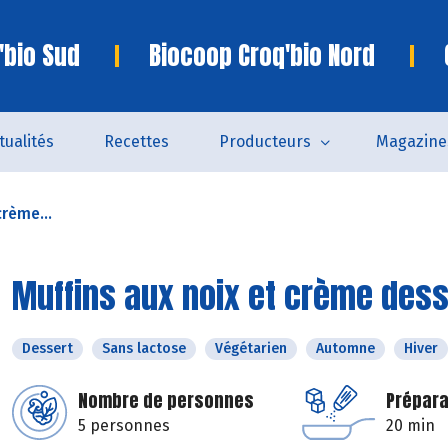
'bio Sud
Biocoop Croq'bio Nord
tualités
Recettes
Producteurs
Magazine
crème...
Muffins aux noix et crème dess
Dessert
Sans lactose
Végétarien
Automne
Hiver
Nombre de personnes
Prépara
5 personnes
20 min