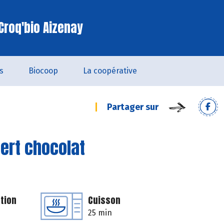
Croq'bio Aizenay
s
Biocoop
La coopérative
Partager sur
ert chocolat
tion
Cuisson
25 min