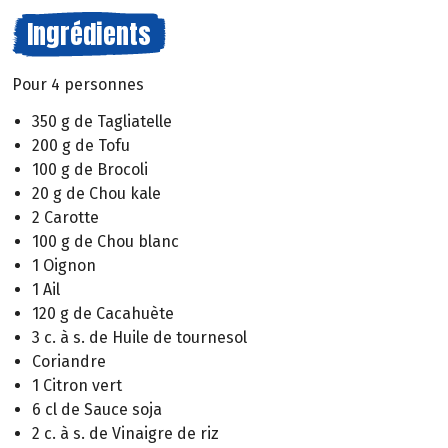
Ingrédients
Pour 4 personnes
350 g de Tagliatelle
200 g de Tofu
100 g de Brocoli
20 g de Chou kale
2 Carotte
100 g de Chou blanc
1 Oignon
1 Ail
120 g de Cacahuète
3 c. à s. de Huile de tournesol
Coriandre
1 Citron vert
6 cl de Sauce soja
2 c. à s. de Vinaigre de riz