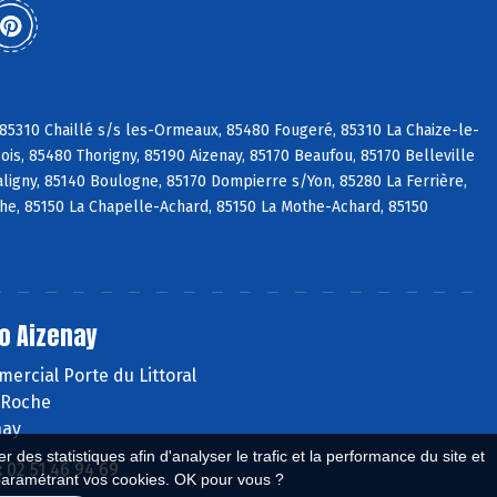
 85310 Chaillé s/s les-Ormeaux, 85480 Fougeré, 85310 La Chaize-le-
is, 85480 Thorigny, 85190 Aizenay, 85170 Beaufou, 85170 Belleville
aligny, 85140 Boulogne, 85170 Dompierre s/Yon, 85280 La Ferrière,
che, 85150 La Chapelle-Achard, 85150 La Mothe-Achard, 85150
o Aizenay
ercial Porte du Littoral
 Roche
nay
 des statistiques afin d'analyser le trafic et la performance du site et
:
02 51 46 94 69
paramétrant vos cookies. OK pour vous ?