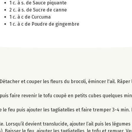
1 c. à s. de Sauce piquante
2 c. à s. de Sucre de canne
1 c. à c de Curcuma
1 c. à c de Poudre de gingembre
Détacher et couper les fleurs du brocoli, émincer l'ail. Râper 
uis faire revenir le tofu coupé en petits cubes quelques minu
 le feu puis ajouter les tagliatelles et faire tremper 3-4 min.
. Lorsqu’il devient translucide, ajouter l’ail puis les légumes e
 Baisser le feu, ajouter les tagliatelles, le tofu et remuer. V