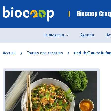
Biocoop Croq
Le magasin
Agenda
Ac
Accueil
Toutes nos recettes
Pad Thaï au tofu fum