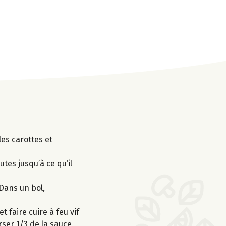
les carottes et
tes jusqu’à ce qu’il
 Dans un bol,
t faire cuire à feu vif
erser 1/3 de la sauce