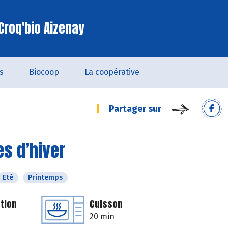
Croq'bio Aizenay
s
Biocoop
La coopérative
Partager sur
es d’hiver
Eté
Printemps
tion
Cuisson
20 min