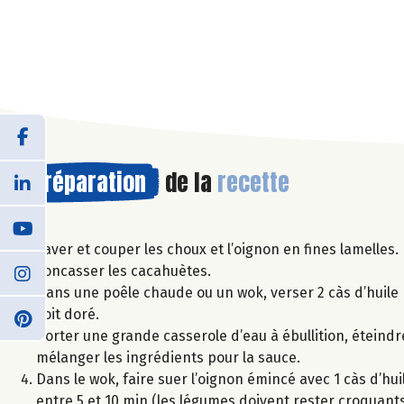
Préparation
de la
recette
Laver et couper les choux et l’oignon en fines lamelles. 
concasser les cacahuètes.
Dans une poêle chaude ou un wok, verser 2 càs d’huile p
soit doré.
Porter une grande casserole d’eau à ébullition, éteindre
mélanger les ingrédients pour la sauce.
Dans le wok, faire suer l’oignon émincé avec 1 càs d’huile
entre 5 et 10 min (les légumes doivent rester croquants).