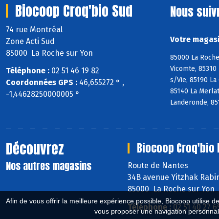
Biocoop Croq'bio Sud
Nous suiv
74 rue Montréal
Votre magasi
Zone Acti Sud
85000 La Roche sur Yon
85000 La Roche 
Vicomte, 85310 
Téléphone :
02 51 46 19 82
s/Vie, 85190 La
Coordonnées GPS :
46,655272 ° ,
85140 La Merlat
-1,44628250000005 °
Landeronde, 85
Découvrez
Biocoop Croq'bio 
Nos autres magasins
Route de Nantes
34B avenue Yitzhak Rabi
85000 La Roche sur Yon
Afin de vous offrir la meilleure expérience possible, Biocoop utilise d
Téléphone :
02 51 40 27 6
vous proposer une navigation personnal