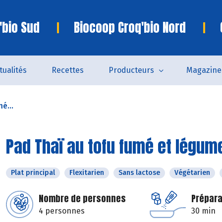
'bio Sud
Biocoop Croq'bio Nord
tualités
Recettes
Producteurs
Magazine
é...
Pad Thaï au tofu fumé et légum
Plat principal
Flexitarien
Sans lactose
Végétarien
Nombre de personnes
Prépara
4 personnes
30 min