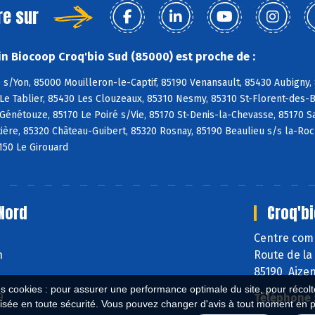
re sur
n Biocoop Croq'bio Sud (85000) est proche de :
s/Yon, 85000 Mouilleron-le-Captif, 85190 Venansault, 85430 Aubigny,
Le Tablier, 85430 Les Clouzeaux, 85310 Nesmy, 85310 St-Florent-des-Bo
 Génétouze, 85170 Le Poiré s/Vie, 85170 St-Denis-la-Chevasse, 85170 S
ière, 85320 Château-Guibert, 85320 Rosnay, 85190 Beaulieu s/s la-Ro
150 Le Girouard
Nord
Croq'bi
Centre comm
n
Route de la
85190 Aize
es cookies : pour assurer une performance optimale du site, pour récolter
9
Téléphone 
isée en toute sécurité. Vous pouvez changer d'avis à tout moment en 