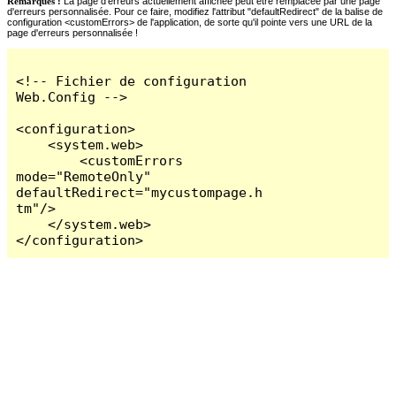
Remarques :
La page d'erreurs actuellement affichée peut être remplacée par une page
d'erreurs personnalisée. Pour ce faire, modifiez l'attribut "defaultRedirect" de la balise de
configuration <customErrors> de l'application, de sorte qu'il pointe vers une URL de la
page d'erreurs personnalisée !
<!-- Fichier de configuration 
Web.Config -->

<configuration>

    <system.web>

        <customErrors 
mode="RemoteOnly" 
defaultRedirect="mycustompage.h
tm"/>

    </system.web>

</configuration>