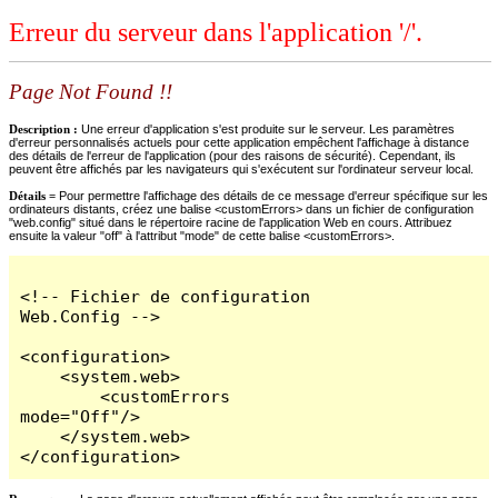
Erreur du serveur dans l'application '/'.
Page Not Found !!
Description :
Une erreur d'application s'est produite sur le serveur. Les paramètres
d'erreur personnalisés actuels pour cette application empêchent l'affichage à distance
des détails de l'erreur de l'application (pour des raisons de sécurité). Cependant, ils
peuvent être affichés par les navigateurs qui s'exécutent sur l'ordinateur serveur local.
Détails =
Pour permettre l'affichage des détails de ce message d'erreur spécifique sur les
ordinateurs distants, créez une balise <customErrors> dans un fichier de configuration
"web.config" situé dans le répertoire racine de l'application Web en cours. Attribuez
ensuite la valeur "off" à l'attribut "mode" de cette balise <customErrors>.
<!-- Fichier de configuration 
Web.Config -->

<configuration>

    <system.web>

        <customErrors 
mode="Off"/>

    </system.web>

</configuration>