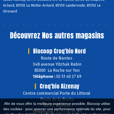
Achard, 85150 La Mothe-Achard, 85150 Landeronde, 85150 Le
Girouard
Découvrez
Nos autres magasins
Biocoop Croq'bio Nord
Route de Nantes
34B avenue Yitzhak Rabin
85000 La Roche sur Yon
Téléphone :
02 51 40 27 69
Croq'bio Aizenay
Centre commercial Porte du Littoral
Route de la Roche
Afin de vous offrir la meilleure expérience possible, Biocoop utilise
85190 Aizenay
des cookies : pour assurer une performance optimale du site, pour
Téléphone :
02 51 46 94 69