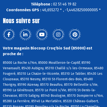
Téléphone :
02 51 46 19 82
Coordonnées GPS :
46,655272 ° , -1,44628250000005 °
Nous suivre sur
Votre magasin Biocoop Croq'bio Sud (85000) est
proche de :
85000 La Roche s/Yon, 85000 Mouilleron-le-Captif, 85190
Venansault, 85430 Aubigny, 85310 Chaillé s/s les-Ormeaux, 85480
Fougeré, 85310 La Chaize-le-Vicomte, 85310 Le Tablier, 85430 Les
Clouzeaux, 85310 Nesmy, 85310 St-Florent-des-Bois, 85480
Thorigny, 85190 Aizenay, 85170 Beaufou, 85170 Belleville s/Vie,
85190 La Génétouze, 85170 Le Poiré s/Vie, 85170 St-Denis-la-
Chevasse, 85170 Saligny, 85140 Boulogne, 85170 Dompierre s/Yon,
85280 La Ferrière, 85140 La Merlatière, 85320 Château-Guibert,
85320 Rosnay, 85190 Beaulieu s/s la-Roche, 85150 La Chapelle-