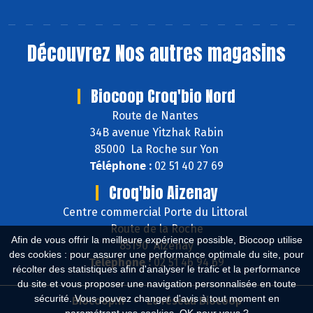
Découvrez
Nos autres magasins
Biocoop Croq'bio Nord
Route de Nantes
34B avenue Yitzhak Rabin
85000 La Roche sur Yon
Téléphone :
02 51 40 27 69
Croq'bio Aizenay
Centre commercial Porte du Littoral
Route de la Roche
Afin de vous offrir la meilleure expérience possible, Biocoop utilise
85190 Aizenay
des cookies : pour assurer une performance optimale du site, pour
Téléphone :
02 51 46 94 69
récolter des statistiques afin d'analyser le trafic et la performance
du site et vous proposer une navigation personnalisée en toute
sécurité. Vous pouvez changer d'avis à tout moment en
Biocoop.fr
Le réseau Biocoop