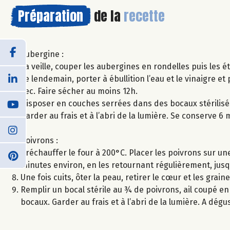
Préparation
de la
recette
Aubergine :
La veille, couper les aubergines en rondelles puis les é
Le lendemain, porter à ébullition l’eau et le vinaigre e
sec. Faire sécher au moins 12h.
Disposer en couches serrées dans des bocaux stérilisés,
Garder au frais et à l’abri de la lumière. Se conserve 6 
Poivrons :
Préchauffer le four à 200°C. Placer les poivrons sur une
minutes environ, en les retournant régulièrement, jusqu
Une fois cuits, ôter la peau, retirer le cœur et les grain
Remplir un bocal stérile au ¾ de poivrons, ail coupé en
bocaux. Garder au frais et à l’abri de la lumière. A dégu