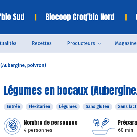
'bio Sud
Biocoop Croq'bio Nord
tualités
Recettes
Producteurs
Magazine
(Aubergine, poivron)
Légumes en bocaux (Aubergine,
Entrée
Flexitarien
Légumes
Sans gluten
Sans lac
Nombre de personnes
Prépara
4 personnes
60 min