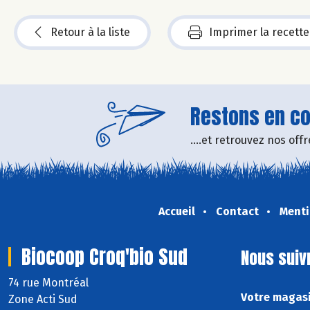
Retour à la liste
Imprimer la recette
Restons en con
....et retrouvez nos of
Accueil
Contact
Menti
Biocoop Croq'bio Sud
Nous suiv
74 rue Montréal
Votre magasi
Zone Acti Sud