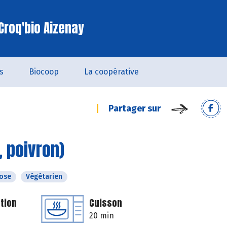
Croq'bio Aizenay
s
Biocoop
La coopérative
Partager sur
 poivron)
tose
Végétarien
tion
Cuisson
20 min