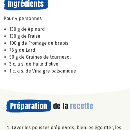
Ingrédients
Pour 4 personnes
150 g de épinard
150 g de Fraise
100 g de Fromage de brebis
75 g de Lard
50 g de Graines de tournesol
3 c. à s. de Huile d'olive
1 c. à s. de Vinaigre balsamique
Préparation
de la
recette
Laver les pousses d'épinards, bien les égoutter, les