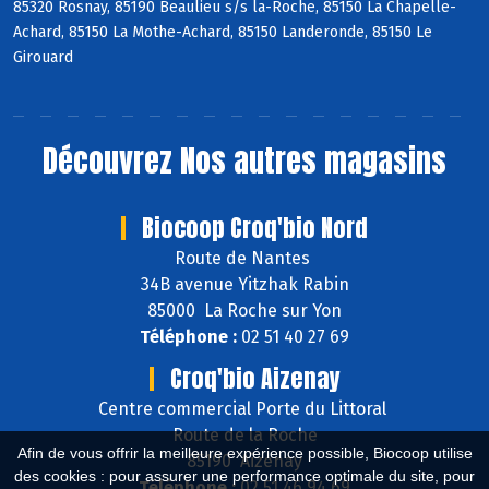
85320 Rosnay, 85190 Beaulieu s/s la-Roche, 85150 La Chapelle-
Achard, 85150 La Mothe-Achard, 85150 Landeronde, 85150 Le
Girouard
Découvrez
Nos autres magasins
Biocoop Croq'bio Nord
Route de Nantes
34B avenue Yitzhak Rabin
85000 La Roche sur Yon
Téléphone :
02 51 40 27 69
Croq'bio Aizenay
Centre commercial Porte du Littoral
Route de la Roche
Afin de vous offrir la meilleure expérience possible, Biocoop utilise
85190 Aizenay
des cookies : pour assurer une performance optimale du site, pour
Téléphone :
02 51 46 94 69