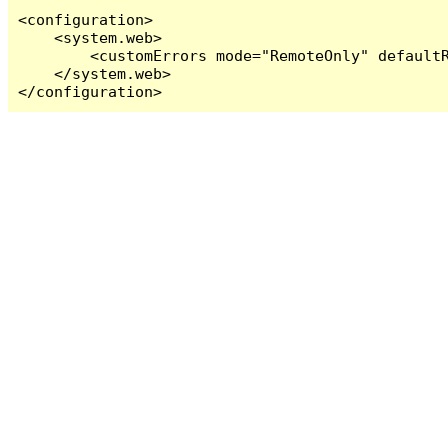
<configuration>

    <system.web>

        <customErrors mode="RemoteOnly" defaultR
    </system.web>

</configuration>