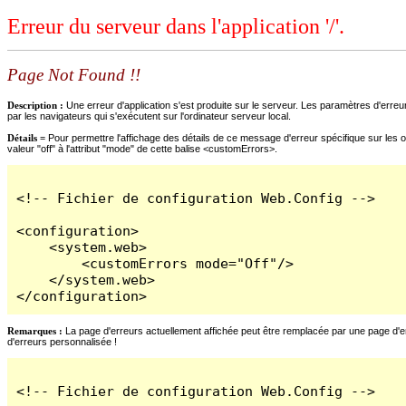
Erreur du serveur dans l'application '/'.
Page Not Found !!
Description :
Une erreur d'application s'est produite sur le serveur. Les paramètres d'erreur
par les navigateurs qui s'exécutent sur l'ordinateur serveur local.
Détails =
Pour permettre l'affichage des détails de ce message d'erreur spécifique sur les o
valeur "off" à l'attribut "mode" de cette balise <customErrors>.
<!-- Fichier de configuration Web.Config -->

<configuration>

    <system.web>

        <customErrors mode="Off"/>

    </system.web>

</configuration>
Remarques :
La page d'erreurs actuellement affichée peut être remplacée par une page d'erre
d'erreurs personnalisée !
<!-- Fichier de configuration Web.Config -->
