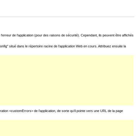
l'erreur de l'application (pour des raisons de sécurité). Cependant, ils peuvent être affichés
fig" situé dans le répertoire racine de l'application Web en cours. Attribuez ensuite la
uration <customErrors> de l'application, de sorte qu'il pointe vers une URL de la page