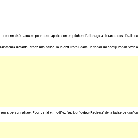
 personnalisés actuels pour cette application empêchent l'affichage à distance des détails de 
rdinateurs distants, créez une balise <customErrors> dans un fichier de configuration "web.con
urs personnalisée. Pour ce faire, modifiez l'attribut "defaultRedirect" de la balise de config