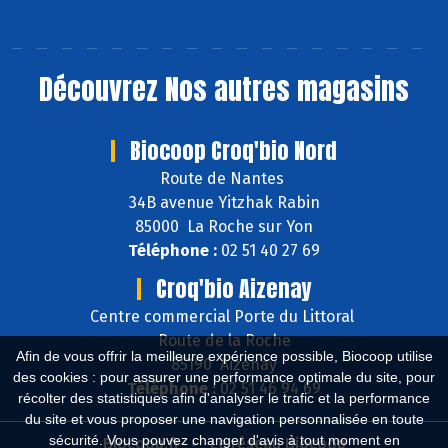
Découvrez
Nos autres magasins
Biocoop Croq'bio Nord
Route de Nantes
34B avenue Yitzhak Rabin
85000 La Roche sur Yon
Téléphone :
02 51 40 27 69
Croq'bio Aizenay
Centre commercial Porte du Littoral
Route de la Roche
Afin de vous offrir la meilleure expérience possible, Biocoop utilise
85190 Aizenay
des cookies : pour assurer une performance optimale du site, pour
Téléphone :
02 51 46 94 69
récolter des statistiques afin d'analyser le trafic et la performance
du site et vous proposer une navigation personnalisée en toute
sécurité. Vous pouvez changer d'avis à tout moment en
Biocoop.fr
Le réseau Biocoop