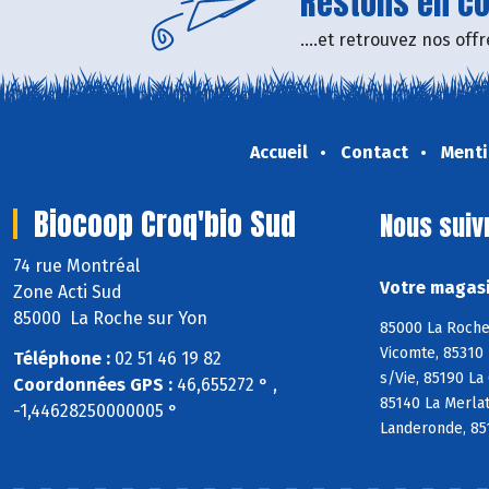
Restons en con
....et retrouvez nos of
Accueil
Contact
Menti
Biocoop Croq'bio Sud
Nous suiv
74 rue Montréal
Votre magasi
Zone Acti Sud
85000 La Roche sur Yon
85000 La Roche 
Vicomte, 85310 
Téléphone :
02 51 46 19 82
s/Vie, 85190 La
Coordonnées GPS :
46,655272 ° ,
85140 La Merlat
-1,44628250000005 °
Landeronde, 85