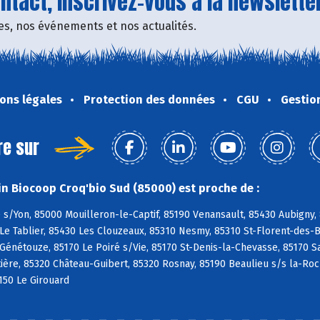
tact, inscrivez-vous à la newsletter
fres, nos événements et nos actualités.
ons légales
Protection des données
CGU
Gestio
re sur
n Biocoop Croq'bio Sud (85000) est proche de :
s/Yon, 85000 Mouilleron-le-Captif, 85190 Venansault, 85430 Aubigny,
Le Tablier, 85430 Les Clouzeaux, 85310 Nesmy, 85310 St-Florent-des-Bo
 Génétouze, 85170 Le Poiré s/Vie, 85170 St-Denis-la-Chevasse, 85170 S
ière, 85320 Château-Guibert, 85320 Rosnay, 85190 Beaulieu s/s la-Ro
150 Le Girouard