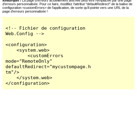
Remarques :
La page d'erreurs actuellement affichée peut être remplacée par une page
d'erreurs personnalisée. Pour ce faire, modifiez l'attribut "defaultRedirect" de la balise de
configuration <customErrors> de l'application, de sorte qu'il pointe vers une URL de la
page d'erreurs personnalisée !
<!-- Fichier de configuration 
Web.Config -->

<configuration>

    <system.web>

        <customErrors 
mode="RemoteOnly" 
defaultRedirect="mycustompage.h
tm"/>

    </system.web>

</configuration>