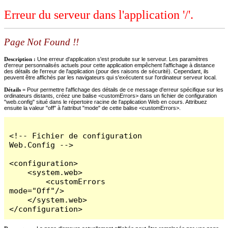
Erreur du serveur dans l'application '/'.
Page Not Found !!
Description :
Une erreur d'application s'est produite sur le serveur. Les paramètres
d'erreur personnalisés actuels pour cette application empêchent l'affichage à distance
des détails de l'erreur de l'application (pour des raisons de sécurité). Cependant, ils
peuvent être affichés par les navigateurs qui s'exécutent sur l'ordinateur serveur local.
Détails =
Pour permettre l'affichage des détails de ce message d'erreur spécifique sur les
ordinateurs distants, créez une balise <customErrors> dans un fichier de configuration
"web.config" situé dans le répertoire racine de l'application Web en cours. Attribuez
ensuite la valeur "off" à l'attribut "mode" de cette balise <customErrors>.
<!-- Fichier de configuration 
Web.Config -->

<configuration>

    <system.web>

        <customErrors 
mode="Off"/>

    </system.web>

</configuration>