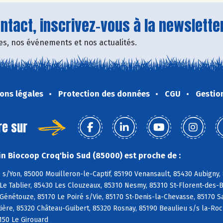
tact, inscrivez-vous à la newsletter
fres, nos événements et nos actualités.
ons légales
Protection des données
CGU
Gestio
re sur
n Biocoop Croq'bio Sud (85000) est proche de :
s/Yon, 85000 Mouilleron-le-Captif, 85190 Venansault, 85430 Aubigny,
Le Tablier, 85430 Les Clouzeaux, 85310 Nesmy, 85310 St-Florent-des-Bo
 Génétouze, 85170 Le Poiré s/Vie, 85170 St-Denis-la-Chevasse, 85170 S
ière, 85320 Château-Guibert, 85320 Rosnay, 85190 Beaulieu s/s la-Ro
150 Le Girouard