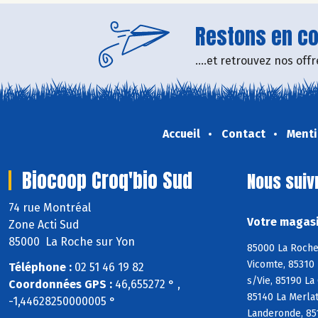
Restons en con
....et retrouvez nos of
Accueil
Contact
Menti
Biocoop Croq'bio Sud
Nous suiv
74 rue Montréal
Votre magasi
Zone Acti Sud
85000 La Roche sur Yon
85000 La Roche 
Vicomte, 85310 
Téléphone :
02 51 46 19 82
s/Vie, 85190 La
Coordonnées GPS :
46,655272 ° ,
85140 La Merlat
-1,44628250000005 °
Landeronde, 85