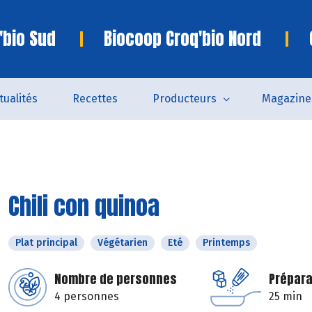
'bio Sud
Biocoop Croq'bio Nord
tualités
Recettes
Producteurs
Magazine
Chili con quinoa
Plat principal
Végétarien
Eté
Printemps
Nombre de personnes
Prépara
4 personnes
25 min