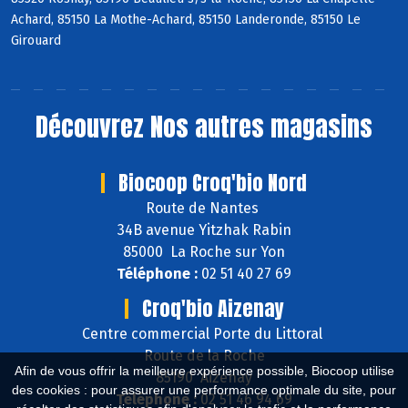
Achard, 85150 La Mothe-Achard, 85150 Landeronde, 85150 Le
Girouard
Découvrez
Nos autres magasins
Biocoop Croq'bio Nord
Route de Nantes
34B avenue Yitzhak Rabin
85000 La Roche sur Yon
Téléphone :
02 51 40 27 69
Croq'bio Aizenay
Centre commercial Porte du Littoral
Route de la Roche
Afin de vous offrir la meilleure expérience possible, Biocoop utilise
85190 Aizenay
des cookies : pour assurer une performance optimale du site, pour
Téléphone :
02 51 46 94 69