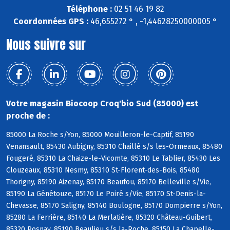
Téléphone :
02 51 46 19 82
Coordonnées GPS :
46,655272 ° , -1,44628250000005 °
Nous suivre sur
Votre magasin Biocoop Croq'bio Sud (85000) est
proche de :
85000 La Roche s/Yon, 85000 Mouilleron-le-Captif, 85190
Venansault, 85430 Aubigny, 85310 Chaillé s/s les-Ormeaux, 85480
Fougeré, 85310 La Chaize-le-Vicomte, 85310 Le Tablier, 85430 Les
Clouzeaux, 85310 Nesmy, 85310 St-Florent-des-Bois, 85480
Thorigny, 85190 Aizenay, 85170 Beaufou, 85170 Belleville s/Vie,
85190 La Génétouze, 85170 Le Poiré s/Vie, 85170 St-Denis-la-
Chevasse, 85170 Saligny, 85140 Boulogne, 85170 Dompierre s/Yon,
85280 La Ferrière, 85140 La Merlatière, 85320 Château-Guibert,
85320 Rosnay, 85190 Beaulieu s/s la-Roche, 85150 La Chapelle-