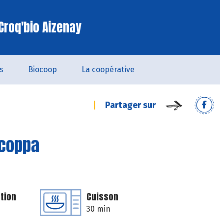
Croq'bio Aizenay
s
Biocoop
La coopérative
Partager sur
 coppa
tion
Cuisson
30 min