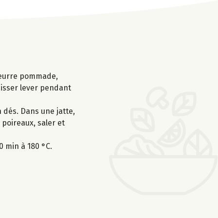
e beurre pommade,
laisser lever pendant
n dés. Dans une jatte,
 poireaux, saler et
0 min à 180 °C.